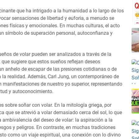
cinante que ha intrigado a la humanidad a lo largo de los
vocar sensaciones de libertad y euforia, a menudo se
iones físicas y emocionales. En muchas culturas, el acto
un símbolo de superación personal, autoconfianza y
ueños de volar pueden ser analizados a través de la
 que sugiere que estos sueños reflejan deseos
un anhelo de escapar de las presiones cotidianas o de
a la realidad. Además, Carl Jung, un contemporáneo de
on manifestaciones de nuestro yo superior, representando
itud y autoconocimiento.
es sobre soñar con volar. En la mitología griega, por
a que se atrevió a volar demasiado cerca del sol, lo que
la ambivalencia del deseo de volar: la aspiración a la
sgos y peligros. En contraste, en muchas tradiciones
sto como un viaje espiritual, una conexión con lo divino