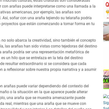
En muchas culturas, estas criaturas son consideradas
r con arañas puede interpretarse como una llamada a la
nativas americanas, por ejemplo, las arañas son
d. Así, soñar con una araña tejiendo su telaraña podría
 o proyectos que están comenzando a tomar forma en tu
 no solo abarca la creatividad, sino también el concepto
gía, las arañas han sido vistas como tejedoras del destino
a araña podría ser una representación metafórica de
es un hilo que se entrelaza en la tela del destino
de resultar extraordinario si se considera que cada
n a reflexionar sobre nuestra propia narrativa y a asumir
on arañas puede variar dependiendo del contexto del
maño o la situación en la que aparece puede alterar
mplo, una araña que se muestra amenazante puede
ida real, mientras que una araña que se mueve con