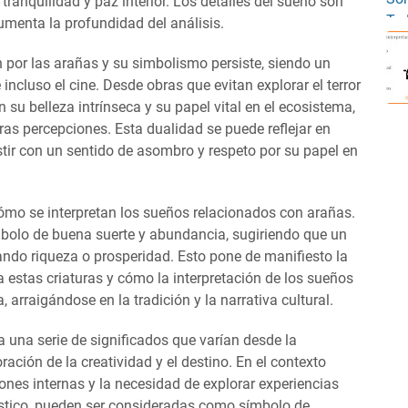
tranquilidad y paz interior. Los detalles del sueño son
umenta la profundidad del análisis.
 por las arañas y su simbolismo persiste, siendo un
 e incluso el cine. Desde obras que evitan explorar el terror
su belleza intrínseca y su papel vital en el ecosistema,
as percepciones. Esta dualidad se puede reflejar en
tir con un sentido de asombro y respeto por su papel en
 cómo se interpretan los sueños relacionados con arañas.
mbolo de buena suerte y abundancia, sugiriendo que un
ndo riqueza o prosperidad. Esto pone de manifiesto la
estas criaturas y cómo la interpretación de los sueños
, arraigándose en la tradición y la narrativa cultural.
 una serie de significados que varían desde la
ación de la creatividad y el destino. En el contexto
ones internas y la necesidad de explorar experiencias
stico, pueden ser consideradas como símbolo de