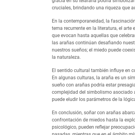
gracia en su telaraña podría simbolizar 
cruciales, brindando una riqueza que a
En la contemporaneidad, la fascinación
tema recurrente en la literatura, el arte
que evocan hasta aquellas que celebran 
las arañas continúan desafiando nuestr
nuestros sueños; el miedo puede coexis
la naturaleza.
El sentido cultural también influye en
En algunas culturas, la araña es un sí
sueño con arañas podría estar presagia
complejidad del simbolismo asociado a 
puede eludir los parámetros de la lógica
En conclusión, soñar con arañas abarca
confrontación de miedos hasta la explor
psicológico, pueden reflejar preocupaci
pasadas, mientras que en el ámbito mí